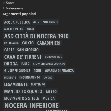
Sport
Videonews
Argomenti popolari
ACQUA PUBBLICA
AGRO NOCERINO
ALLERTA METEO
ANGRI
ASD CITTÀ DI NOCERA 1910
CARABINIERI
CALCIO
BATTIPAGLIA
CASTEL SAN GIORGIO
CAVA DE' TIRRENI
CORONAVIRUS
DROGA
FURTO
GIOVANNI MARIA CUOFANO
GORI
GIUSEPPE GIUDICE
GUARDIA DI FINANZA
INQUINAMENTO
LAVORO
INCIDENTE
LEGAMBIENTE
MALTEMPO
MANLIO TORQUATO
METEO
MOVIMENTO 5 STELLE
MUSICA
NOCERA INFERIORE