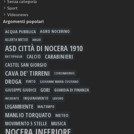
Senza categoria
Sport
Videonews
Argomenti popolari
ACQUA PUBBLICA
AGRO NOCERINO
ALLERTA METEO
ANGRI
ASD CITTÀ DI NOCERA 1910
CARABINIERI
CALCIO
BATTIPAGLIA
CASTEL SAN GIORGIO
CAVA DE' TIRRENI
CORONAVIRUS
DROGA
FURTO
GIOVANNI MARIA CUOFANO
GORI
GIUSEPPE GIUDICE
GUARDIA DI FINANZA
INQUINAMENTO
LAVORO
INCIDENTE
LEGAMBIENTE
MALTEMPO
MANLIO TORQUATO
METEO
MOVIMENTO 5 STELLE
MUSICA
NOCERA INFERIORE