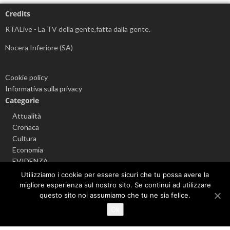
Credits
RTALive - La TV della gente,fatta dalla gente.
Nocera Inferiore (SA)
Cookie policy
Informativa sulla privacy
Categorie
Attualità
Cronaca
Cultura
Economia
EVIDENZA
Info sul Coronavirus
Utilizziamo i cookie per essere sicuri che tu possa avere la
Politica
migliore esperienza sul nostro sito. Se continui ad utilizzare
Senza categoria
questo sito noi assumiamo che tu ne sia felice.
Sport
Ok
Videonews
Argomenti popolari