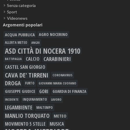
Senza categoria
Sport
Videonews
Argomenti popolari
ACQUA PUBBLICA
AGRO NOCERINO
ALLERTA METEO
ANGRI
ASD CITTÀ DI NOCERA 1910
CARABINIERI
CALCIO
BATTIPAGLIA
CASTEL SAN GIORGIO
CAVA DE' TIRRENI
CORONAVIRUS
DROGA
FURTO
GIOVANNI MARIA CUOFANO
GORI
GIUSEPPE GIUDICE
GUARDIA DI FINANZA
INQUINAMENTO
LAVORO
INCIDENTE
LEGAMBIENTE
MALTEMPO
MANLIO TORQUATO
METEO
MOVIMENTO 5 STELLE
MUSICA