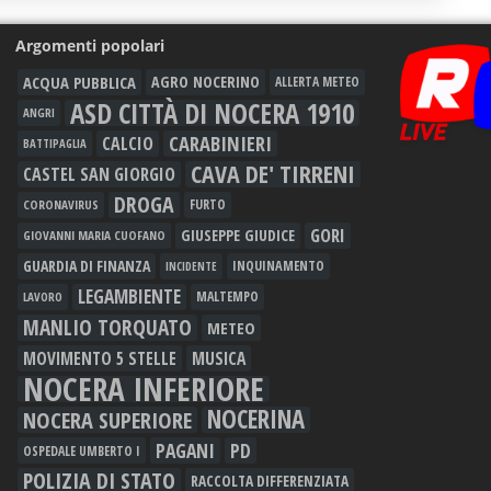
Argomenti popolari
ACQUA PUBBLICA
AGRO NOCERINO
ALLERTA METEO
ASD CITTÀ DI NOCERA 1910
ANGRI
CARABINIERI
CALCIO
BATTIPAGLIA
CAVA DE' TIRRENI
CASTEL SAN GIORGIO
DROGA
FURTO
CORONAVIRUS
GORI
GIUSEPPE GIUDICE
GIOVANNI MARIA CUOFANO
GUARDIA DI FINANZA
INQUINAMENTO
INCIDENTE
LEGAMBIENTE
MALTEMPO
LAVORO
MANLIO TORQUATO
METEO
MOVIMENTO 5 STELLE
MUSICA
NOCERA INFERIORE
NOCERINA
NOCERA SUPERIORE
PAGANI
PD
OSPEDALE UMBERTO I
POLIZIA DI STATO
RACCOLTA DIFFERENZIATA