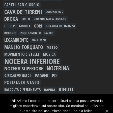
CASTEL SAN GIORGIO
CAVA DE' TIRRENI
CORONAVIRUS
DROGA
FURTO
GIOVANNI MARIA CUOFANO
GORI
GIUSEPPE GIUDICE
GUARDIA DI FINANZA
INQUINAMENTO
LAVORO
INCIDENTE
LEGAMBIENTE
MALTEMPO
MANLIO TORQUATO
METEO
MOVIMENTO 5 STELLE
MUSICA
NOCERA INFERIORE
NOCERINA
NOCERA SUPERIORE
PAGANI
PD
OSPEDALE UMBERTO I
POLIZIA DI STATO
RIFIUTI
RAPINA
RACCOLTA DIFFERENZIATA
SALERNO
ROCCAPIEMONTE
Utilizziamo i cookie per essere sicuri che tu possa avere la
SCUOLA
SARNO
SAN MARZANO SUL SARNO
migliore esperienza sul nostro sito. Se continui ad utilizzare
TRASPORTI
SPACCIO
TRUFFE
questo sito noi assumiamo che tu ne sia felice.