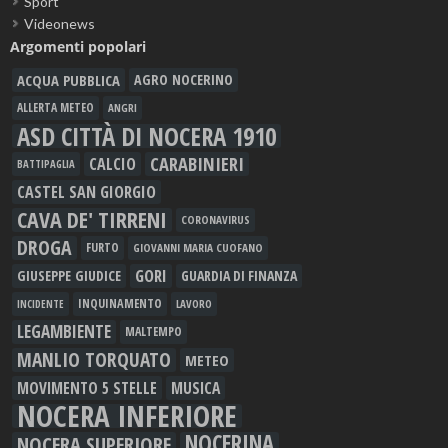
Sport
Videonews
Argomenti popolari
ACQUA PUBBLICA
AGRO NOCERINO
ALLERTA METEO
ANGRI
ASD CITTÀ DI NOCERA 1910
CARABINIERI
CALCIO
BATTIPAGLIA
CASTEL SAN GIORGIO
CAVA DE' TIRRENI
CORONAVIRUS
DROGA
FURTO
GIOVANNI MARIA CUOFANO
GORI
GIUSEPPE GIUDICE
GUARDIA DI FINANZA
INQUINAMENTO
LAVORO
INCIDENTE
LEGAMBIENTE
MALTEMPO
MANLIO TORQUATO
METEO
MOVIMENTO 5 STELLE
MUSICA
NOCERA INFERIORE
NOCERINA
NOCERA SUPERIORE