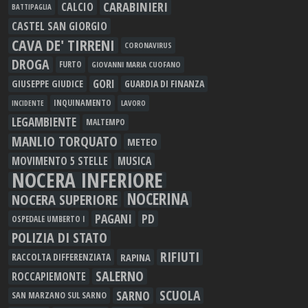
CARABINIERI
CALCIO
BATTIPAGLIA
CASTEL SAN GIORGIO
CAVA DE' TIRRENI
CORONAVIRUS
DROGA
FURTO
GIOVANNI MARIA CUOFANO
GORI
GIUSEPPE GIUDICE
GUARDIA DI FINANZA
INQUINAMENTO
LAVORO
INCIDENTE
LEGAMBIENTE
MALTEMPO
MANLIO TORQUATO
METEO
MOVIMENTO 5 STELLE
MUSICA
NOCERA INFERIORE
NOCERINA
NOCERA SUPERIORE
PAGANI
PD
OSPEDALE UMBERTO I
POLIZIA DI STATO
RIFIUTI
RAPINA
RACCOLTA DIFFERENZIATA
SALERNO
ROCCAPIEMONTE
SCUOLA
SARNO
SAN MARZANO SUL SARNO