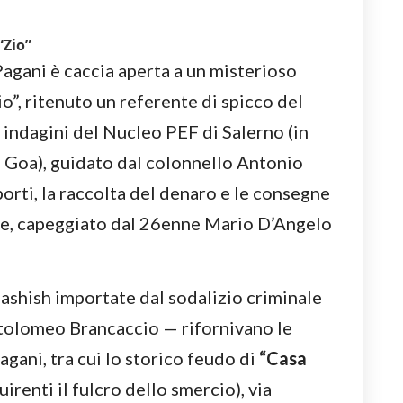
“Zio”
 Pagani è caccia aperta a un misterioso
”, ritenuto un referente di spicco del
indagini del Nucleo PEF di Salerno (in
e Goa), guidato dal colonnello Antonio
porti, la raccolta del denaro e le consegne
ese, capeggiato dal 26enne Mario D’Angelo
hashish importate dal sodalizio criminale
rtolomeo Brancaccio — rifornivano le
agani, tra cui lo storico feudo di
“Casa
irenti il fulcro dello smercio), via