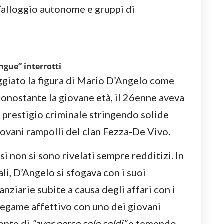
’alloggio autonome e gruppi di
angue” interrotti
ggiato la figura di Mario D’Angelo come
onostante la giovane età, il 26enne aveva
o prestigio criminale stringendo solide
iovani rampolli del clan Fezza-De Vivo.
si non si sono rivelati sempre redditizi. In
li, D’Angelo si sfogava con i suoi
anziarie subite a causa degli affari con i
 legame affettivo con uno dei giovani
ente di
“aver perso solo soldi”
e temendo