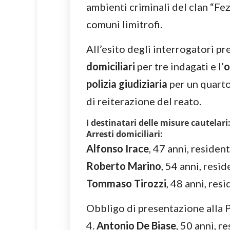
ambienti criminali del clan “Fe
comuni limitrofi.
All’esito degli interrogatori pre
domiciliari
per tre indagati e l’
o
polizia giudiziaria
per un quarto
di reiterazione del reato.
I destinatari delle misure cautelari
Arresti domiciliari:
Alfonso Irace
, 47 anni, residen
Roberto Marino
, 54 anni, resid
Tommaso Tirozzi
, 48 anni, res
Obbligo di presentazione alla P
4.
Antonio De Biase
, 50 anni, r