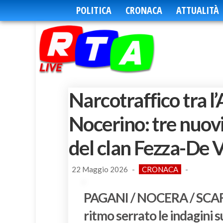
POLITICA
CRONACA
ATTUALITÀ
Narcotraffico tra l’
Nocerino: tre nuovi 
del clan Fezza-De 
22 Maggio 2026
-
CRONACA
-
PAGANI / NOCERA / SCA
ritmo serrato le indagini s