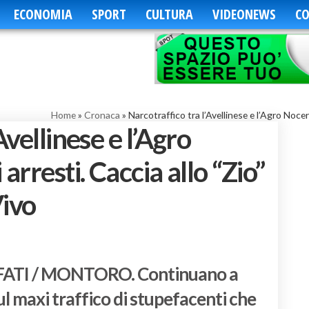
ECONOMIA
SPORT
CULTURA
VIDEONEWS
CO
Home
»
Cronaca
»
Narcotraffico tra l’Avellinese e l’Agro Nocer
Avellinese e l’Agro
arresti. Caccia allo “Zio”
Vivo
FATI / MONTORO. Continuano a
ul maxi traffico di stupefacenti che