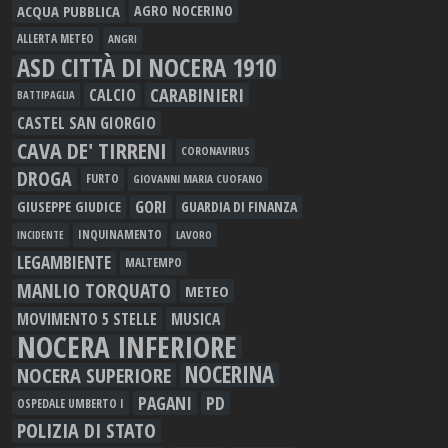
ACQUA PUBBLICA
AGRO NOCERINO
ALLERTA METEO
ANGRI
ASD CITTÀ DI NOCERA 1910
CARABINIERI
CALCIO
BATTIPAGLIA
CASTEL SAN GIORGIO
CAVA DE' TIRRENI
CORONAVIRUS
DROGA
FURTO
GIOVANNI MARIA CUOFANO
GORI
GIUSEPPE GIUDICE
GUARDIA DI FINANZA
INQUINAMENTO
LAVORO
INCIDENTE
LEGAMBIENTE
MALTEMPO
MANLIO TORQUATO
METEO
MOVIMENTO 5 STELLE
MUSICA
NOCERA INFERIORE
NOCERINA
NOCERA SUPERIORE
PAGANI
PD
OSPEDALE UMBERTO I
POLIZIA DI STATO