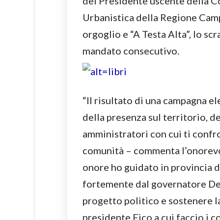
del Presidente uscente della C
Urbanistica della Regione Camp
orgoglio e “A Testa Alta”, lo sc
mandato consecutivo.
“Il risultato di una campagna el
della presenza sul territorio, de
amministratori con cui ti confr
comunità – commenta l’onorevo
onore ho guidato in provincia di
fortemente dal governatore De 
progetto politico e sostenere la
presidente Fico a cui faccio i 