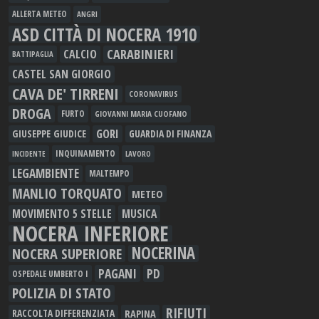
ALLERTA METEO
ANGRI
ASD CITTÀ DI NOCERA 1910
CARABINIERI
CALCIO
BATTIPAGLIA
CASTEL SAN GIORGIO
CAVA DE' TIRRENI
CORONAVIRUS
DROGA
FURTO
GIOVANNI MARIA CUOFANO
GORI
GIUSEPPE GIUDICE
GUARDIA DI FINANZA
INQUINAMENTO
LAVORO
INCIDENTE
LEGAMBIENTE
MALTEMPO
MANLIO TORQUATO
METEO
MOVIMENTO 5 STELLE
MUSICA
NOCERA INFERIORE
NOCERINA
NOCERA SUPERIORE
PAGANI
PD
OSPEDALE UMBERTO I
POLIZIA DI STATO
RIFIUTI
RAPINA
RACCOLTA DIFFERENZIATA