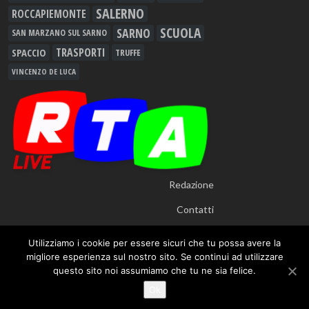
SALERNO
ROCCAPIEMONTE
SCUOLA
SARNO
SAN MARZANO SUL SARNO
TRASPORTI
SPACCIO
TRUFFE
VINCENZO DE LUCA
Redazione
Contatti
Utilizziamo i cookie per essere sicuri che tu possa avere la
migliore esperienza sul nostro sito. Se continui ad utilizzare
questo sito noi assumiamo che tu ne sia felice.
© 2012 - 2026
RTALive
- Testata Giornalistica Registrata presso Tribunale di
Ok
Nocera Inferiore n.913/12 - TUTTI I DIRITTI RISERVATI