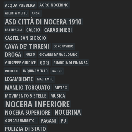
ACQUA PUBBLICA
AGRO NOCERINO
ALLERTA METEO
ANGRI
ASD CITTÀ DI NOCERA 1910
CARABINIERI
CALCIO
BATTIPAGLIA
CASTEL SAN GIORGIO
CAVA DE' TIRRENI
CORONAVIRUS
DROGA
FURTO
GIOVANNI MARIA CUOFANO
GORI
GIUSEPPE GIUDICE
GUARDIA DI FINANZA
INQUINAMENTO
LAVORO
INCIDENTE
LEGAMBIENTE
MALTEMPO
MANLIO TORQUATO
METEO
MOVIMENTO 5 STELLE
MUSICA
NOCERA INFERIORE
NOCERINA
NOCERA SUPERIORE
PAGANI
PD
OSPEDALE UMBERTO I
POLIZIA DI STATO