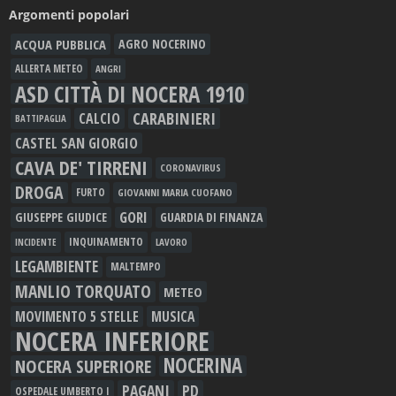
Argomenti popolari
ACQUA PUBBLICA
AGRO NOCERINO
ALLERTA METEO
ANGRI
ASD CITTÀ DI NOCERA 1910
CARABINIERI
CALCIO
BATTIPAGLIA
CASTEL SAN GIORGIO
CAVA DE' TIRRENI
CORONAVIRUS
DROGA
FURTO
GIOVANNI MARIA CUOFANO
GORI
GIUSEPPE GIUDICE
GUARDIA DI FINANZA
INQUINAMENTO
LAVORO
INCIDENTE
LEGAMBIENTE
MALTEMPO
MANLIO TORQUATO
METEO
MOVIMENTO 5 STELLE
MUSICA
NOCERA INFERIORE
NOCERINA
NOCERA SUPERIORE
PAGANI
PD
OSPEDALE UMBERTO I