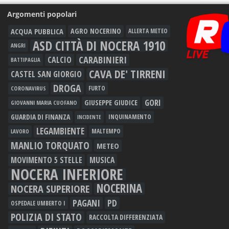
Argomenti popolari
ACQUA PUBBLICA
AGRO NOCERINO
ALLERTA METEO
ASD CITTÀ DI NOCERA 1910
ANGRI
CARABINIERI
CALCIO
BATTIPAGLIA
CAVA DE' TIRRENI
CASTEL SAN GIORGIO
DROGA
FURTO
CORONAVIRUS
GORI
GIUSEPPE GIUDICE
GIOVANNI MARIA CUOFANO
GUARDIA DI FINANZA
INQUINAMENTO
INCIDENTE
LEGAMBIENTE
MALTEMPO
LAVORO
MANLIO TORQUATO
METEO
MOVIMENTO 5 STELLE
MUSICA
NOCERA INFERIORE
NOCERINA
NOCERA SUPERIORE
PAGANI
PD
OSPEDALE UMBERTO I
POLIZIA DI STATO
RACCOLTA DIFFERENZIATA