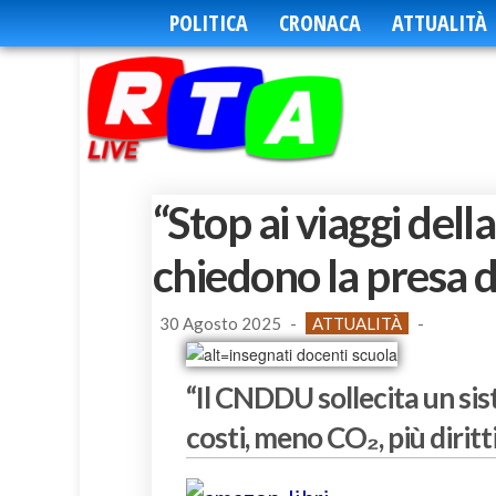
POLITICA
CRONACA
ATTUALITÀ
“Stop ai viaggi dell
chiedono la presa di
30 Agosto 2025
-
ATTUALITÀ
-
“Il CNDDU sollecita un si
costi, meno CO₂, più diritt