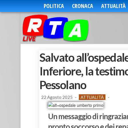
POLITICA
CRONACA
ATTUALITÀ
Salvato all’ospeda
Inferiore, la testi
Pessolano
22 Agosto 2025
-
ATTUALITÀ
-
Un messaggio di ringrazia
pronto soccorso e dei rep