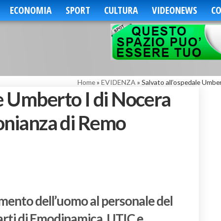
ECONOMIA
SPORT
CULTURA
VIDEONEWS
CO
Home
»
EVIDENZA
»
Salvato all’ospedale Umber
le Umberto I di Nocera
monianza di Remo
mento dell’uomo al personale del
arti di Emodinamica, UTIC e