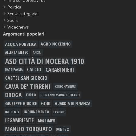
Info sul Coronavirus
Politica
Senza categoria
Sport
Videonews
Argomenti popolari
ACQUA PUBBLICA
AGRO NOCERINO
ALLERTA METEO
ANGRI
ASD CITTÀ DI NOCERA 1910
CARABINIERI
CALCIO
BATTIPAGLIA
CASTEL SAN GIORGIO
CAVA DE' TIRRENI
CORONAVIRUS
DROGA
FURTO
GIOVANNI MARIA CUOFANO
GORI
GIUSEPPE GIUDICE
GUARDIA DI FINANZA
INQUINAMENTO
LAVORO
INCIDENTE
LEGAMBIENTE
MALTEMPO
MANLIO TORQUATO
METEO