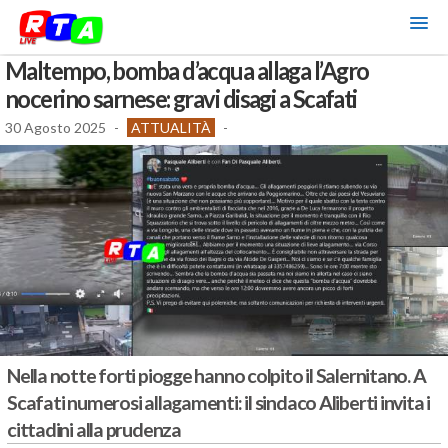
Maltempo, bomba d’acqua allaga l’Agro
nocerino sarnese: gravi disagi a Scafati
30 Agosto 2025
-
ATTUALITÀ
-
Nella notte forti piogge hanno colpito il Salernitano. A
Scafati numerosi allagamenti: il sindaco Aliberti invita i
cittadini alla prudenza