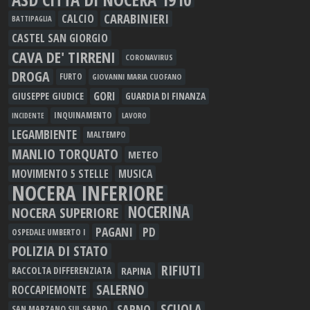
CARABINIERI
CALCIO
BATTIPAGLIA
CASTEL SAN GIORGIO
CAVA DE' TIRRENI
CORONAVIRUS
DROGA
FURTO
GIOVANNI MARIA CUOFANO
GORI
GIUSEPPE GIUDICE
GUARDIA DI FINANZA
INQUINAMENTO
LAVORO
INCIDENTE
LEGAMBIENTE
MALTEMPO
MANLIO TORQUATO
METEO
MOVIMENTO 5 STELLE
MUSICA
NOCERA INFERIORE
NOCERINA
NOCERA SUPERIORE
PAGANI
PD
OSPEDALE UMBERTO I
POLIZIA DI STATO
RIFIUTI
RAPINA
RACCOLTA DIFFERENZIATA
SALERNO
ROCCAPIEMONTE
SCUOLA
SARNO
SAN MARZANO SUL SARNO