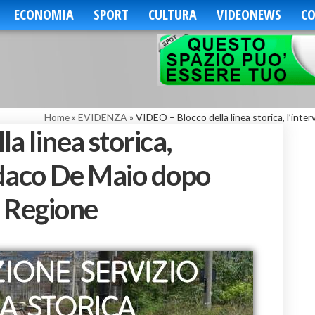
ECONOMIA
SPORT
CULTURA
VIDEONEWS
CO
Home
»
EVIDENZA
»
VIDEO – Blocco della linea storica, l’int
a linea storica,
indaco De Maio dopo
e Regione