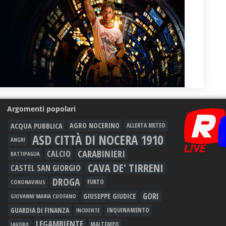
Argomenti popolari
ACQUA PUBBLICA
AGRO NOCERINO
ALLERTA METEO
ASD CITTÀ DI NOCERA 1910
ANGRI
CARABINIERI
CALCIO
BATTIPAGLIA
CAVA DE' TIRRENI
CASTEL SAN GIORGIO
DROGA
FURTO
CORONAVIRUS
GORI
GIUSEPPE GIUDICE
GIOVANNI MARIA CUOFANO
GUARDIA DI FINANZA
INQUINAMENTO
INCIDENTE
LEGAMBIENTE
MALTEMPO
LAVORO