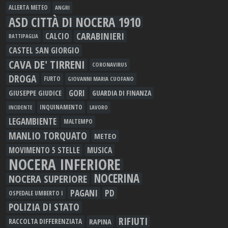
ALLERTA METEO
ANGRI
ASD CITTÀ DI NOCERA 1910
CARABINIERI
CALCIO
BATTIPAGLIA
CASTEL SAN GIORGIO
CAVA DE' TIRRENI
CORONAVIRUS
DROGA
FURTO
GIOVANNI MARIA CUOFANO
GORI
GIUSEPPE GIUDICE
GUARDIA DI FINANZA
INQUINAMENTO
LAVORO
INCIDENTE
LEGAMBIENTE
MALTEMPO
MANLIO TORQUATO
METEO
MOVIMENTO 5 STELLE
MUSICA
NOCERA INFERIORE
NOCERINA
NOCERA SUPERIORE
PAGANI
PD
OSPEDALE UMBERTO I
POLIZIA DI STATO
RIFIUTI
RAPINA
RACCOLTA DIFFERENZIATA