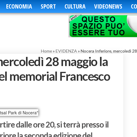
ECONOMIA
SPORT
CULTURA
VIDEONEWS
CO
Home
»
EVIDENZA
»
Nocera Inferiore, mercoledì 2
mercoledì 28 maggio la
el memorial Francesco
ire dalle ore 20, si terrà presso il
riore la seconda edizione del