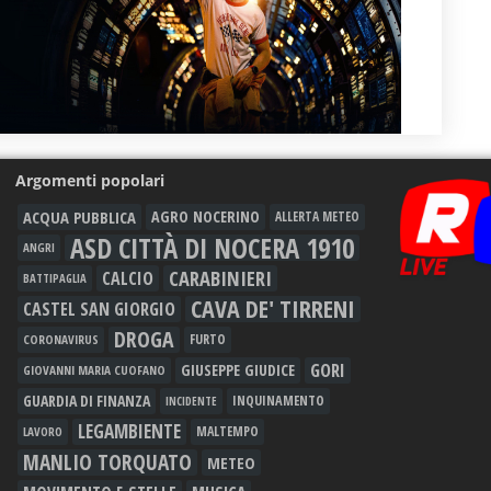
Argomenti popolari
ACQUA PUBBLICA
AGRO NOCERINO
ALLERTA METEO
ASD CITTÀ DI NOCERA 1910
ANGRI
CARABINIERI
CALCIO
BATTIPAGLIA
CAVA DE' TIRRENI
CASTEL SAN GIORGIO
DROGA
FURTO
CORONAVIRUS
GORI
GIUSEPPE GIUDICE
GIOVANNI MARIA CUOFANO
GUARDIA DI FINANZA
INQUINAMENTO
INCIDENTE
LEGAMBIENTE
MALTEMPO
LAVORO
MANLIO TORQUATO
METEO