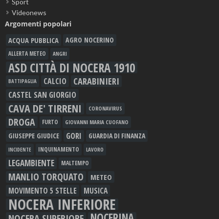
Sport
Videonews
Argomenti popolari
ACQUA PUBBLICA
AGRO NOCERINO
ALLERTA METEO
ANGRI
ASD CITTÀ DI NOCERA 1910
CARABINIERI
CALCIO
BATTIPAGLIA
CASTEL SAN GIORGIO
CAVA DE' TIRRENI
CORONAVIRUS
DROGA
FURTO
GIOVANNI MARIA CUOFANO
GORI
GIUSEPPE GIUDICE
GUARDIA DI FINANZA
INQUINAMENTO
LAVORO
INCIDENTE
LEGAMBIENTE
MALTEMPO
MANLIO TORQUATO
METEO
MOVIMENTO 5 STELLE
MUSICA
NOCERA INFERIORE
NOCERINA
NOCERA SUPERIORE