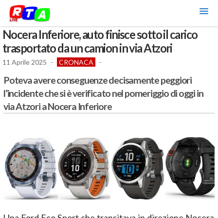
Nocera Inferiore, auto finisce sotto il carico
trasportato da un camion in via Atzori
11 Aprile 2025
-
CRONACA
-
Poteva avere conseguenze decisamente peggiori
l’incidente che si è verificato nel pomeriggio di oggi in
via Atzori a Nocera Inferiore
Una Ford Eco Sport che transitava in direzione Nocera