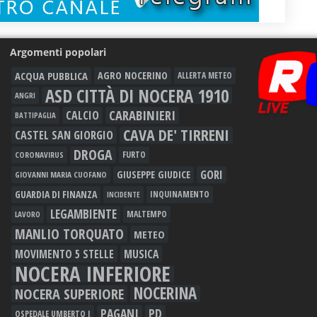
Argomenti popolari
ACQUA PUBBLICA
AGRO NOCERINO
ALLERTA METEO
ASD CITTÀ DI NOCERA 1910
ANGRI
CARABINIERI
CALCIO
BATTIPAGLIA
CAVA DE' TIRRENI
CASTEL SAN GIORGIO
DROGA
FURTO
CORONAVIRUS
GORI
GIUSEPPE GIUDICE
GIOVANNI MARIA CUOFANO
GUARDIA DI FINANZA
INQUINAMENTO
INCIDENTE
LEGAMBIENTE
MALTEMPO
LAVORO
MANLIO TORQUATO
METEO
MOVIMENTO 5 STELLE
MUSICA
NOCERA INFERIORE
NOCERINA
NOCERA SUPERIORE
PAGANI
PD
OSPEDALE UMBERTO I