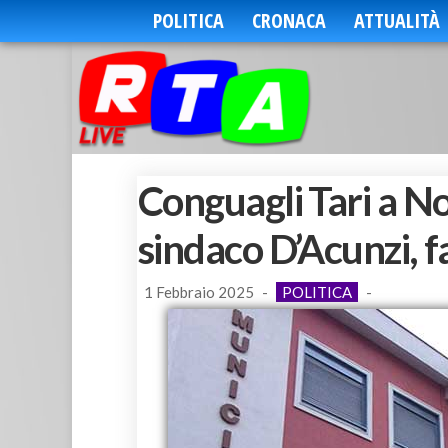
POLITICA
CRONACA
ATTUALITÀ
Conguagli Tari a No
sindaco D’Acunzi, f
1 Febbraio 2025
-
POLITICA
-