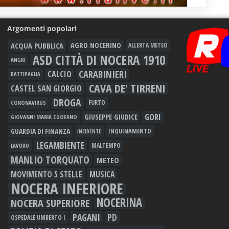
Argomenti popolari
ACQUA PUBBLICA
AGRO NOCERINO
ALLERTA METEO
ASD CITTÀ DI NOCERA 1910
ANGRI
CARABINIERI
CALCIO
BATTIPAGLIA
CAVA DE' TIRRENI
CASTEL SAN GIORGIO
DROGA
FURTO
CORONAVIRUS
GORI
GIUSEPPE GIUDICE
GIOVANNI MARIA CUOFANO
GUARDIA DI FINANZA
INQUINAMENTO
INCIDENTE
LEGAMBIENTE
MALTEMPO
LAVORO
MANLIO TORQUATO
METEO
MOVIMENTO 5 STELLE
MUSICA
NOCERA INFERIORE
NOCERINA
NOCERA SUPERIORE
PAGANI
PD
OSPEDALE UMBERTO I