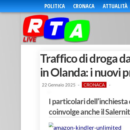
POLITICA
CRONACA
ATTUALITÀ
Traffico di droga da
in Olanda: i nuovi 
22 Gennaio 2025
-
CRONACA
-
I particolari dell’inchiest
coinvolge anche il Salerni