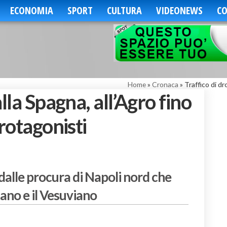
ECONOMIA
SPORT
CULTURA
VIDEONEWS
CO
Home
»
Cronaca
»
Traffico di dr
lla Spagna, all’Agro fino
protagonisti
a dalle procura di Napoli nord che
tano e il Vesuviano