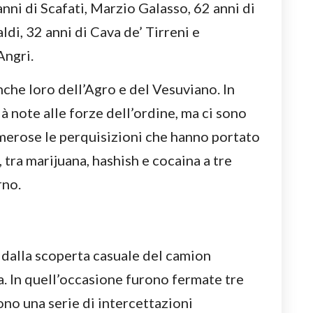
nni di Scafati, Marzio Galasso, 62 anni di
di, 32 anni di Cava de’ Tirreni e
Angri.
nche loro dell’Agro e del Vesuviano. In
ià note alle forze dell’ordine, ma ci sono
umerose le perquisizioni che hanno portato
, tra marijuana, hashish e cocaina a tre
rno.
ta dalla scoperta casuale del camion
na. In quell’occasione furono fermate tre
ono una serie di intercettazioni