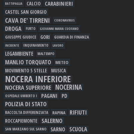
CARABINIERI
CALCIO
BATTIPAGLIA
CASTEL SAN GIORGIO
CAVA DE' TIRRENI
CORONAVIRUS
DROGA
FURTO
GIOVANNI MARIA CUOFANO
GORI
GIUSEPPE GIUDICE
GUARDIA DI FINANZA
INQUINAMENTO
LAVORO
INCIDENTE
LEGAMBIENTE
MALTEMPO
MANLIO TORQUATO
METEO
MOVIMENTO 5 STELLE
MUSICA
NOCERA INFERIORE
NOCERINA
NOCERA SUPERIORE
PAGANI
PD
OSPEDALE UMBERTO I
POLIZIA DI STATO
RIFIUTI
RAPINA
RACCOLTA DIFFERENZIATA
SALERNO
ROCCAPIEMONTE
SCUOLA
SARNO
SAN MARZANO SUL SARNO