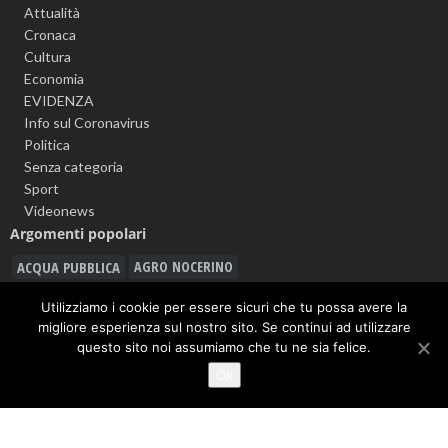
Attualità
Cronaca
Cultura
Economia
EVIDENZA
Info sul Coronavirus
Politica
Senza categoria
Sport
Videonews
Argomenti popolari
ACQUA PUBBLICA
AGRO NOCERINO
ALLERTA METEO
ANGRI
Utilizziamo i cookie per essere sicuri che tu possa avere la
ASD CITTÀ DI NOCERA 1910
migliore esperienza sul nostro sito. Se continui ad utilizzare
CARABINIERI
questo sito noi assumiamo che tu ne sia felice.
CALCIO
BATTIPAGLIA
Ok
CASTEL SAN GIORGIO
CAVA DE' TIRRENI
CORONAVIRUS
DROGA
FURTO
GIOVANNI MARIA CUOFANO