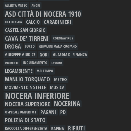
ALLERTA METEO
ANGRI
ASD CITTÀ DI NOCERA 1910
CARABINIERI
CALCIO
BATTIPAGLIA
CASTEL SAN GIORGIO
CAVA DE' TIRRENI
CORONAVIRUS
DROGA
FURTO
GIOVANNI MARIA CUOFANO
GORI
GIUSEPPE GIUDICE
GUARDIA DI FINANZA
INQUINAMENTO
LAVORO
INCIDENTE
LEGAMBIENTE
MALTEMPO
MANLIO TORQUATO
METEO
MOVIMENTO 5 STELLE
MUSICA
NOCERA INFERIORE
NOCERINA
NOCERA SUPERIORE
PAGANI
PD
OSPEDALE UMBERTO I
POLIZIA DI STATO
RIFIUTI
RAPINA
RACCOLTA DIFFERENZIATA