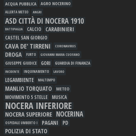
ACQUA PUBBLICA
AGRO NOCERINO
ALLERTA METEO
ANGRI
ASD CITTÀ DI NOCERA 1910
CARABINIERI
CALCIO
BATTIPAGLIA
CASTEL SAN GIORGIO
CAVA DE' TIRRENI
CORONAVIRUS
DROGA
FURTO
GIOVANNI MARIA CUOFANO
GORI
GIUSEPPE GIUDICE
GUARDIA DI FINANZA
INQUINAMENTO
LAVORO
INCIDENTE
LEGAMBIENTE
MALTEMPO
MANLIO TORQUATO
METEO
MOVIMENTO 5 STELLE
MUSICA
NOCERA INFERIORE
NOCERINA
NOCERA SUPERIORE
PAGANI
PD
OSPEDALE UMBERTO I
POLIZIA DI STATO