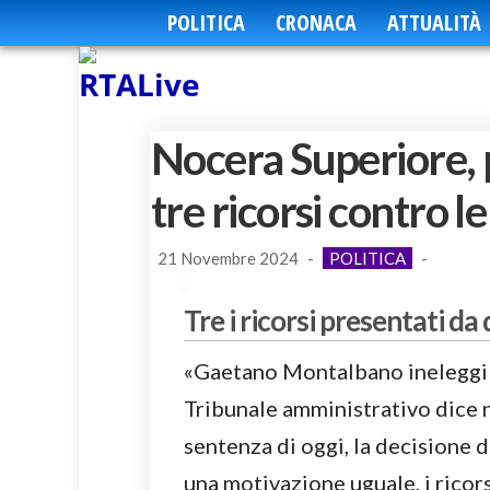
POLITICA
CRONACA
ATTUALITÀ
Nocera Superiore, p
tre ricorsi contro l
21 Novembre 2024
-
POLITICA
-
Tre i ricorsi presentati da
«Gaetano Montalbano ineleggibi
Tribunale amministrativo dice n
sentenza di oggi, la decisione d
una motivazione uguale, i ricor