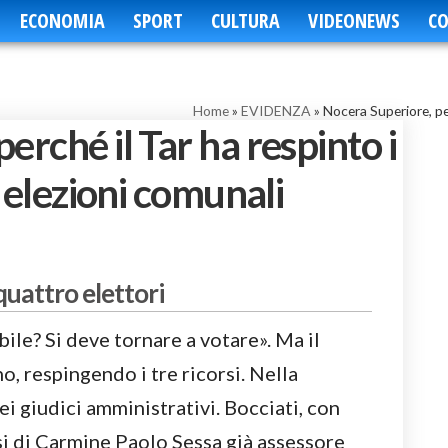
ECONOMIA
SPORT
CULTURA
VIDEONEWS
CO
Home
»
EVIDENZA
»
Nocera Superiore, per
erché il Tar ha respinto i
e elezioni comunali
 quattro elettori
le? Si deve tornare a votare». Ma il
o, respingendo i tre ricorsi. Nella
ei giudici amministrativi. Bocciati, con
si di Carmine Paolo Sessa già assessore