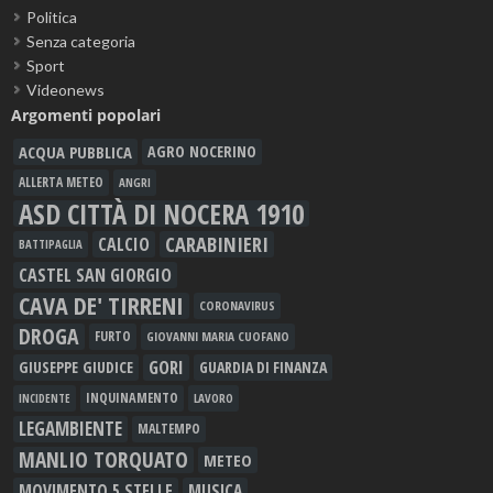
Politica
Senza categoria
Sport
Videonews
Argomenti popolari
ACQUA PUBBLICA
AGRO NOCERINO
ALLERTA METEO
ANGRI
ASD CITTÀ DI NOCERA 1910
CARABINIERI
CALCIO
BATTIPAGLIA
CASTEL SAN GIORGIO
CAVA DE' TIRRENI
CORONAVIRUS
DROGA
FURTO
GIOVANNI MARIA CUOFANO
GORI
GIUSEPPE GIUDICE
GUARDIA DI FINANZA
INQUINAMENTO
LAVORO
INCIDENTE
LEGAMBIENTE
MALTEMPO
MANLIO TORQUATO
METEO
MOVIMENTO 5 STELLE
MUSICA