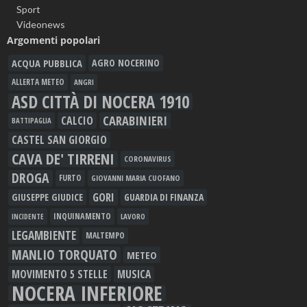
Sport
Videonews
Argomenti popolari
ACQUA PUBBLICA
AGRO NOCERINO
ALLERTA METEO
ANGRI
ASD CITTÀ DI NOCERA 1910
CARABINIERI
CALCIO
BATTIPAGLIA
CASTEL SAN GIORGIO
CAVA DE' TIRRENI
CORONAVIRUS
DROGA
FURTO
GIOVANNI MARIA CUOFANO
GORI
GIUSEPPE GIUDICE
GUARDIA DI FINANZA
INQUINAMENTO
LAVORO
INCIDENTE
LEGAMBIENTE
MALTEMPO
MANLIO TORQUATO
METEO
MOVIMENTO 5 STELLE
MUSICA
NOCERA INFERIORE