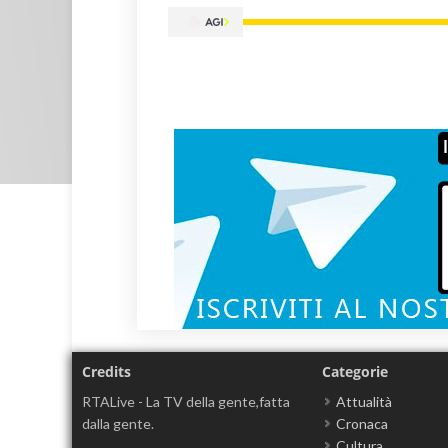
Credits
Categorie
RTALive - La TV della gente,fatta
Attualità
dalla gente.
Cronaca
Cultura