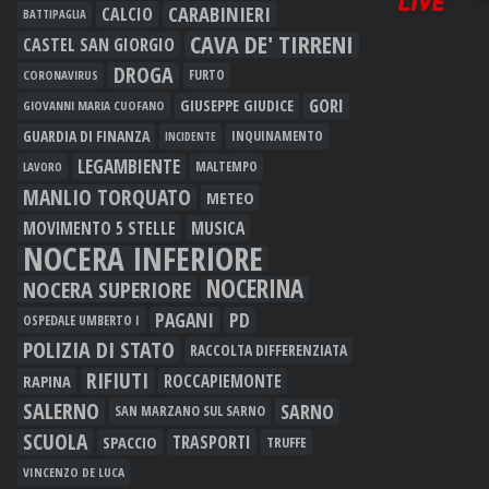
CARABINIERI
CALCIO
BATTIPAGLIA
CAVA DE' TIRRENI
CASTEL SAN GIORGIO
DROGA
FURTO
CORONAVIRUS
GORI
GIUSEPPE GIUDICE
GIOVANNI MARIA CUOFANO
GUARDIA DI FINANZA
INQUINAMENTO
INCIDENTE
LEGAMBIENTE
MALTEMPO
LAVORO
MANLIO TORQUATO
METEO
MOVIMENTO 5 STELLE
MUSICA
NOCERA INFERIORE
NOCERINA
NOCERA SUPERIORE
PAGANI
PD
OSPEDALE UMBERTO I
POLIZIA DI STATO
RACCOLTA DIFFERENZIATA
RIFIUTI
RAPINA
ROCCAPIEMONTE
SALERNO
SARNO
SAN MARZANO SUL SARNO
SCUOLA
TRASPORTI
SPACCIO
TRUFFE
VINCENZO DE LUCA