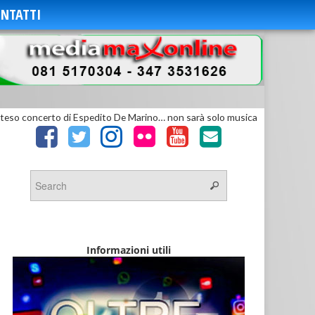
NTATTI
tteso concerto di Espedito De Marino… non sarà solo musica
Informazioni utili