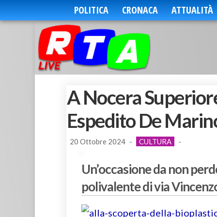
POLITICA
CRONACA
ATTUALITÀ
A Nocera Superiore 
Espedito De Marino
20 Ottobre 2024
-
CULTURA
-
Un’occasione da non perder
polivalente di via Vincen