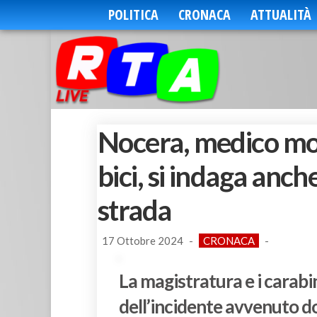
POLITICA
CRONACA
ATTUALITÀ
Nocera, medico mor
bici, si indaga anch
strada
17 Ottobre 2024
-
CRONACA
-
La magistratura e i carabin
dell’incidente avvenuto d