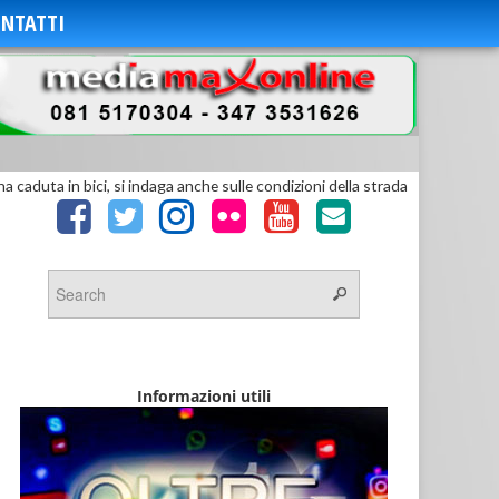
NTATTI
 caduta in bici, si indaga anche sulle condizioni della strada
Informazioni utili