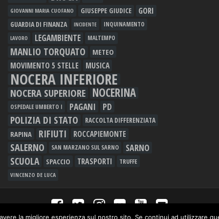
GORI
GIUSEPPE GIUDICE
GIOVANNI MARIA CUOFANO
GUARDIA DI FINANZA
INQUINAMENTO
INCIDENTE
LEGAMBIENTE
MALTEMPO
LAVORO
MANLIO TORQUATO
METEO
MOVIMENTO 5 STELLE
MUSICA
NOCERA INFERIORE
NOCERINA
NOCERA SUPERIORE
PAGANI
PD
OSPEDALE UMBERTO I
POLIZIA DI STATO
RACCOLTA DIFFERENZIATA
RIFIUTI
RAPINA
ROCCAPIEMONTE
SALERNO
SARNO
SAN MARZANO SUL SARNO
SCUOLA
TRASPORTI
SPACCIO
TRUFFE
VINCENZO DE LUCA
avere la migliore esperienza sul nostro sito. Se continui ad utilizzare q