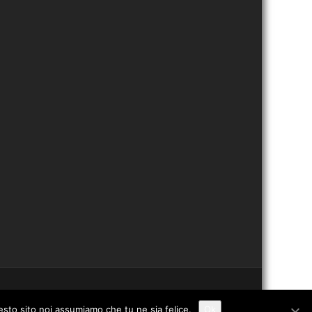
uesto sito noi assumiamo che tu ne sia felice.
Ok