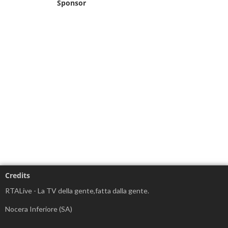
Sponsor
Credits
RTALive - La TV della gente,fatta dalla gente.
Nocera Inferiore (SA)