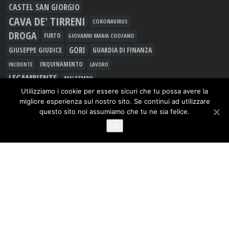
CASTEL SAN GIORGIO
CAVA DE' TIRRENI
CORONAVIRUS
DROGA
FURTO
GIOVANNI MARIA CUOFANO
GORI
GIUSEPPE GIUDICE
GUARDIA DI FINANZA
INQUINAMENTO
LAVORO
INCIDENTE
LEGAMBIENTE
MALTEMPO
MANLIO TORQUATO
Utilizziamo i cookie per essere sicuri che tu possa avere la
METEO
migliore esperienza sul nostro sito. Se continui ad utilizzare
MOVIMENTO 5 STELLE
MUSICA
questo sito noi assumiamo che tu ne sia felice.
NOCERA INFERIORE
Ok
NOCERINA
NOCERA SUPERIORE
PAGANI
PD
OSPEDALE UMBERTO I
POLIZIA DI STATO
RIFIUTI
RAPINA
RACCOLTA DIFFERENZIATA
SALERNO
ROCCAPIEMONTE
SCUOLA
SARNO
SAN MARZANO SUL SARNO
TRASPORTI
SPACCIO
TRUFFE