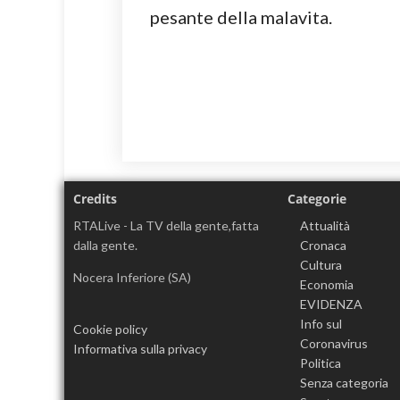
pesante della malavita.
Credits
Categorie
RTALive - La TV della gente,fatta
Attualità
dalla gente.
Cronaca
Cultura
Nocera Inferiore (SA)
Economia
EVIDENZA
Info sul
Cookie policy
Coronavirus
Informativa sulla privacy
Politica
Senza categoria