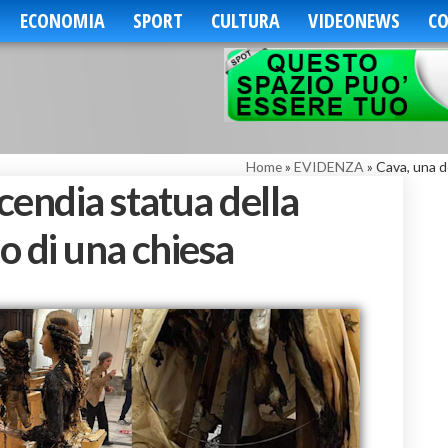
ECONOMIA
SPORT
CULTURA
VIDEONEWS
CO
Home
»
EVIDENZA
»
Cava, una d
cendia statua della
o di una chiesa