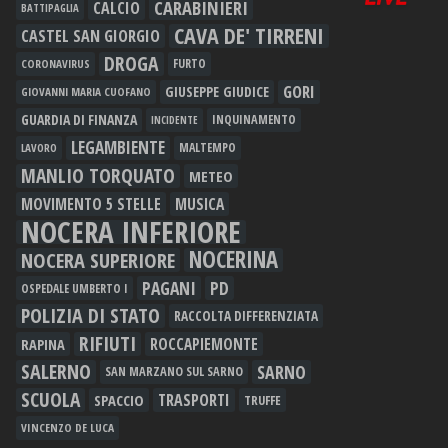
CARABINIERI
CALCIO
BATTIPAGLIA
CAVA DE' TIRRENI
CASTEL SAN GIORGIO
DROGA
FURTO
CORONAVIRUS
GORI
GIUSEPPE GIUDICE
GIOVANNI MARIA CUOFANO
GUARDIA DI FINANZA
INQUINAMENTO
INCIDENTE
LEGAMBIENTE
MALTEMPO
LAVORO
MANLIO TORQUATO
METEO
MOVIMENTO 5 STELLE
MUSICA
NOCERA INFERIORE
NOCERINA
NOCERA SUPERIORE
PAGANI
PD
OSPEDALE UMBERTO I
POLIZIA DI STATO
RACCOLTA DIFFERENZIATA
RIFIUTI
RAPINA
ROCCAPIEMONTE
SALERNO
SARNO
SAN MARZANO SUL SARNO
SCUOLA
TRASPORTI
SPACCIO
TRUFFE
VINCENZO DE LUCA