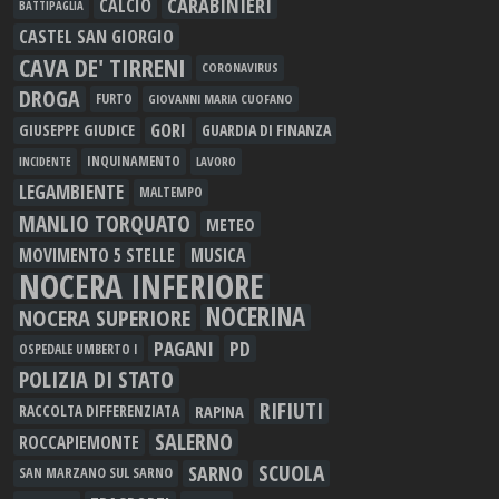
CARABINIERI
CALCIO
BATTIPAGLIA
CASTEL SAN GIORGIO
CAVA DE' TIRRENI
CORONAVIRUS
DROGA
FURTO
GIOVANNI MARIA CUOFANO
GORI
GIUSEPPE GIUDICE
GUARDIA DI FINANZA
INQUINAMENTO
LAVORO
INCIDENTE
LEGAMBIENTE
MALTEMPO
MANLIO TORQUATO
METEO
MOVIMENTO 5 STELLE
MUSICA
NOCERA INFERIORE
NOCERINA
NOCERA SUPERIORE
PAGANI
PD
OSPEDALE UMBERTO I
POLIZIA DI STATO
RIFIUTI
RAPINA
RACCOLTA DIFFERENZIATA
SALERNO
ROCCAPIEMONTE
SCUOLA
SARNO
SAN MARZANO SUL SARNO