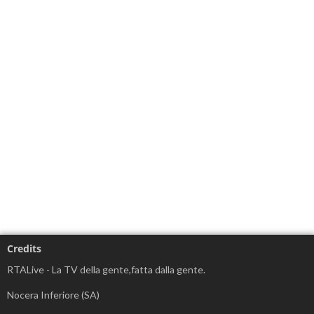
Credits
RTALive - La TV della gente,fatta dalla gente.
Nocera Inferiore (SA)