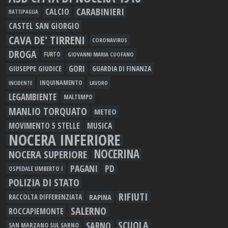
CARABINIERI
CALCIO
BATTIPAGLIA
CASTEL SAN GIORGIO
CAVA DE' TIRRENI
CORONAVIRUS
DROGA
FURTO
GIOVANNI MARIA CUOFANO
GORI
GIUSEPPE GIUDICE
GUARDIA DI FINANZA
INQUINAMENTO
LAVORO
INCIDENTE
LEGAMBIENTE
MALTEMPO
MANLIO TORQUATO
METEO
MOVIMENTO 5 STELLE
MUSICA
NOCERA INFERIORE
NOCERINA
NOCERA SUPERIORE
PAGANI
PD
OSPEDALE UMBERTO I
POLIZIA DI STATO
RIFIUTI
RAPINA
RACCOLTA DIFFERENZIATA
SALERNO
ROCCAPIEMONTE
SCUOLA
SARNO
SAN MARZANO SUL SARNO