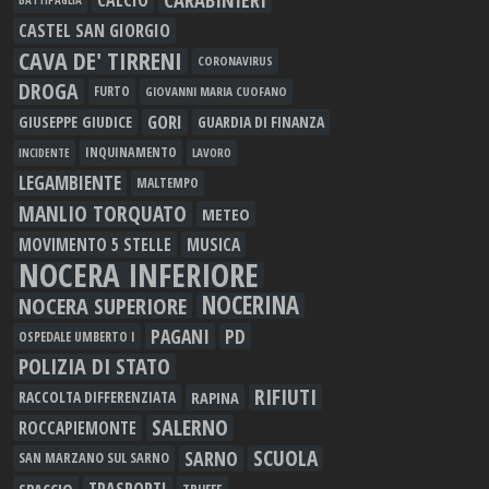
CASTEL SAN GIORGIO
CAVA DE' TIRRENI
CORONAVIRUS
DROGA
FURTO
GIOVANNI MARIA CUOFANO
GORI
GIUSEPPE GIUDICE
GUARDIA DI FINANZA
INQUINAMENTO
LAVORO
INCIDENTE
LEGAMBIENTE
MALTEMPO
MANLIO TORQUATO
METEO
MOVIMENTO 5 STELLE
MUSICA
NOCERA INFERIORE
NOCERINA
NOCERA SUPERIORE
PAGANI
PD
OSPEDALE UMBERTO I
POLIZIA DI STATO
RIFIUTI
RAPINA
RACCOLTA DIFFERENZIATA
SALERNO
ROCCAPIEMONTE
SCUOLA
SARNO
SAN MARZANO SUL SARNO
TRASPORTI
SPACCIO
TRUFFE