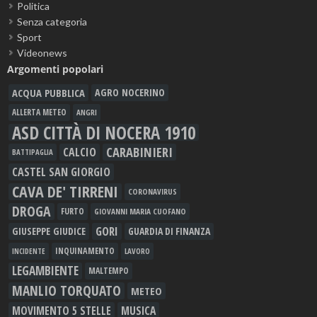
Politica
Senza categoria
Sport
Videonews
Argomenti popolari
ACQUA PUBBLICA
AGRO NOCERINO
ALLERTA METEO
ANGRI
ASD CITTÀ DI NOCERA 1910
CARABINIERI
CALCIO
BATTIPAGLIA
CASTEL SAN GIORGIO
CAVA DE' TIRRENI
CORONAVIRUS
DROGA
FURTO
GIOVANNI MARIA CUOFANO
GORI
GIUSEPPE GIUDICE
GUARDIA DI FINANZA
INQUINAMENTO
LAVORO
INCIDENTE
LEGAMBIENTE
MALTEMPO
MANLIO TORQUATO
METEO
MOVIMENTO 5 STELLE
MUSICA