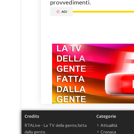
provvedimenti.
Credits
Categorie
RTALive - La TV della gente,fatta
Attualità
dalla gente.
Cronaca