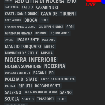
ASD CITTÀ DI NOCERA 1910
ANGRI
CARABINIERI
CALCIO
BATTIPAGLIA
CAVA DE' TIRRENI
CASTEL SAN GIORGIO
DROGA
FURTO
CORONAVIRUS
GORI
GIUSEPPE GIUDICE
GIOVANNI MARIA CUOFANO
GUARDIA DI FINANZA
INQUINAMENTO
INCIDENTE
LEGAMBIENTE
MALTEMPO
LAVORO
MANLIO TORQUATO
METEO
MOVIMENTO 5 STELLE
MUSICA
NOCERA INFERIORE
NOCERINA
NOCERA SUPERIORE
PAGANI
PD
OSPEDALE UMBERTO I
POLIZIA DI STATO
RACCOLTA DIFFERENZIATA
RIFIUTI
RAPINA
ROCCAPIEMONTE
SALERNO
SARNO
SAN MARZANO SUL SARNO
SCUOLA
TRASPORTI
SPACCIO
TRUFFE