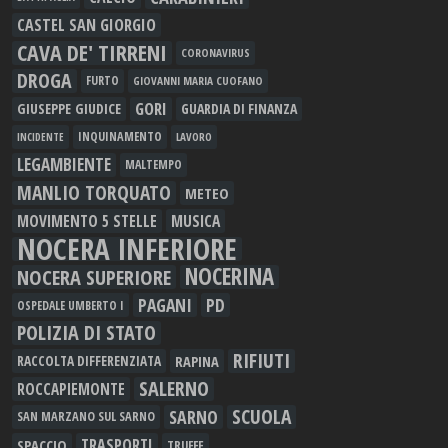
CASTEL SAN GIORGIO
CAVA DE' TIRRENI
CORONAVIRUS
DROGA
FURTO
GIOVANNI MARIA CUOFANO
GORI
GIUSEPPE GIUDICE
GUARDIA DI FINANZA
INQUINAMENTO
LAVORO
INCIDENTE
LEGAMBIENTE
MALTEMPO
MANLIO TORQUATO
METEO
MOVIMENTO 5 STELLE
MUSICA
NOCERA INFERIORE
NOCERINA
NOCERA SUPERIORE
PAGANI
PD
OSPEDALE UMBERTO I
POLIZIA DI STATO
RIFIUTI
RAPINA
RACCOLTA DIFFERENZIATA
SALERNO
ROCCAPIEMONTE
SCUOLA
SARNO
SAN MARZANO SUL SARNO
TRASPORTI
SPACCIO
TRUFFE