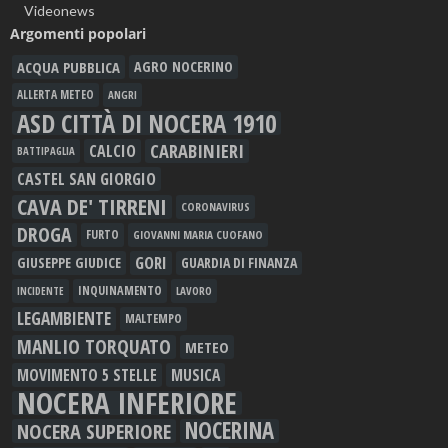
Videonews
Argomenti popolari
ACQUA PUBBLICA
AGRO NOCERINO
ALLERTA METEO
ANGRI
ASD CITTÀ DI NOCERA 1910
CARABINIERI
CALCIO
BATTIPAGLIA
CASTEL SAN GIORGIO
CAVA DE' TIRRENI
CORONAVIRUS
DROGA
FURTO
GIOVANNI MARIA CUOFANO
GORI
GIUSEPPE GIUDICE
GUARDIA DI FINANZA
INQUINAMENTO
LAVORO
INCIDENTE
LEGAMBIENTE
MALTEMPO
MANLIO TORQUATO
METEO
MOVIMENTO 5 STELLE
MUSICA
NOCERA INFERIORE
NOCERINA
NOCERA SUPERIORE