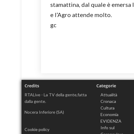
stamattina, dal quale è emersa la
e l’Agro attende molto.
gc
Credits
Categorie
RTALive - La TV della gente,fatta
Attualità
dalla gente.
Cronaca
Cultura
Nocera Inferiore (SA)
Economia
EVIDENZA
Info sul
Cookie policy