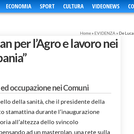
ECONOMIA
SPORT
CULTURA
VIDEONEWS
CO
Home
»
EVIDENZA
»
De Luca:
n per l’Agro e lavoro nei
ania”
tà ed occupazione nei Comuni
ello della sanità, che il presidente della
o stamattina durante l’inaugurazione
toria all’altezza dello svincolo
pensando ad un masterplan, una rete sulla