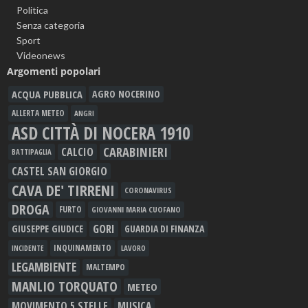
Politica
Senza categoria
Sport
Videonews
Argomenti popolari
ACQUA PUBBLICA
AGRO NOCERINO
ALLERTA METEO
ANGRI
ASD CITTÀ DI NOCERA 1910
CARABINIERI
CALCIO
BATTIPAGLIA
CASTEL SAN GIORGIO
CAVA DE' TIRRENI
CORONAVIRUS
DROGA
FURTO
GIOVANNI MARIA CUOFANO
GORI
GIUSEPPE GIUDICE
GUARDIA DI FINANZA
INQUINAMENTO
LAVORO
INCIDENTE
LEGAMBIENTE
MALTEMPO
MANLIO TORQUATO
METEO
MOVIMENTO 5 STELLE
MUSICA